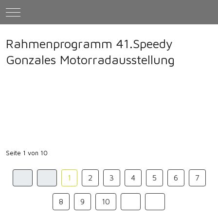
Mobile Menu Toggle
Rahmenprogramm 41.Speedy
Gonzales Motorradausstellung
Seite 1 von 10
1
2
3
4
5
6
7
8
9
10