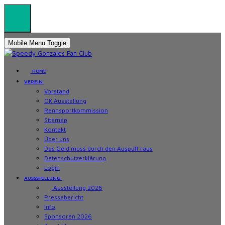
Mobile Menu Toggle
HOME
VEREIN
Vorstand
OK Ausstellung
Rennsportkommission
Sitemap
Kontakt
Über uns
Das Geld muss durch den Auspuff raus
Datenschutzerklärung
Login
AUSSSTELLUNG
Ausstellung 2026
Pressebericht
Info
Sponsoren 2026