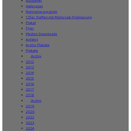
Aussteller
Hallenplan
Rahmenprogramm
125er Treffen mit Motorrad-Prämierung
Plakat
Flyer
Medien Downloads
Anfahrt
Archiv Plakate
Plakate
Archiv
2012
2013
2014
2015
2016
2017
2018
Archiv
2019
2020
2022
2023
2024