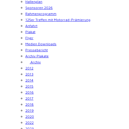
Hallenplan
Sponsoren 2026
Rahmenprogramm
125er Treffen mit Motorrad-Prämierung
Anfahrt
Plakat
Flyer
Medien Downloads
Pressebericht
Archiv Plakate
Archiv
2012
2013
2014
2015
2016
2017
2018
2019
2020
2022
2023