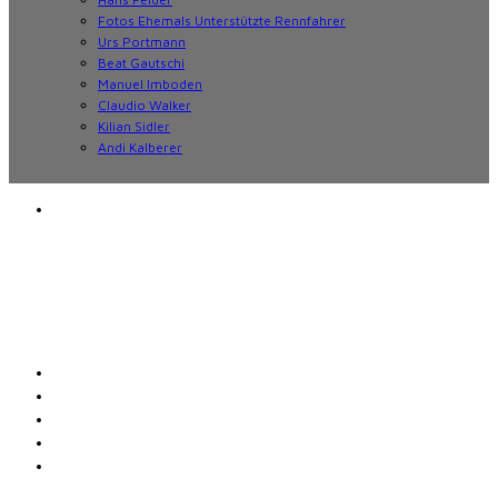
Fotos Ehemals Unterstützte Rennfahrer
Urs Portmann
Beat Gautschi
Manuel Imboden
Claudio Walker
Kilian Sidler
Andi Kalberer